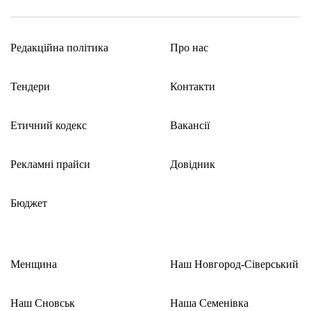
Етичний кодекс
Редакційна політика
Про нас
Рекламні прайси
Тендери
Контакти
Про нас
Етичний кодекс
Вакансії
Бюджет
Рекламні прайси
Довідник
Тендери
Бюджет
Контакти
Менщина
Наш Новгород-Сіверський
Наш Сновськ
Наша Семенівка