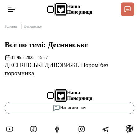
Наша
Понорниця
Головна
Деснянське
Все по темі: Деснянське
Новини
31 Жов 2025 | 15:27
ДЕСНЯНСЬКІ ДИВОВИЖІ. Пором без
Інтерв’ю
поромника
Тексти
Наша
Понорниця
Публікації
Написати нам
Довідник
Редакційна політика