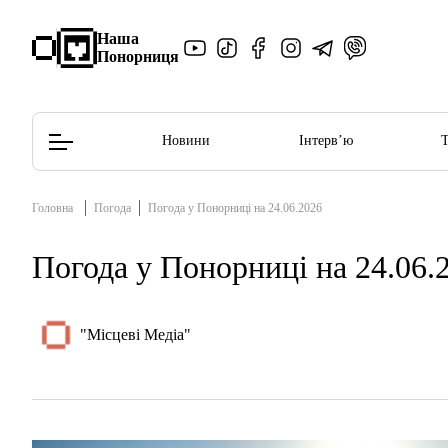
Наша
Понорниця
Новини
Інтерв’ю
Головна
Погода
Погода у Понорниці на 24.06.2026
Редакційна політика
Етичний кодекс
Погода у Понорниці на 24.06.
"Місцеві Медіа"