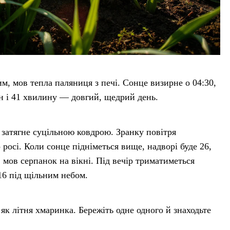
им, мов тепла паляниця з печі. Сонце визирне о 04:30,
ин і 41 хвилину — довгий, щедрий день.
 затягне суцільною ковдрою. Зранку повітря
 росі. Коли сонце підніметься вище, надворі буде 26,
 мов серпанок на вікні. Під вечір триматиметься
 16 під щільним небом.
, як літня хмаринка. Бережіть одне одного й знаходьте