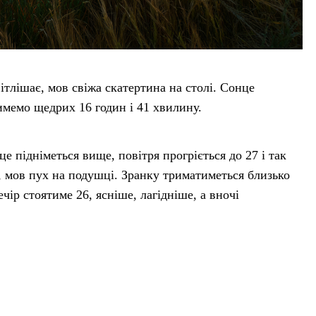
вітлішає, мов свіжа скатертина на столі. Сонце
тимемо щедрих 16 годин і 41 хвилину.
е підніметься вище, повітря прогріється до 27 і так
, мов пух на подушці. Зранку триматиметься близько
ечір стоятиме 26, ясніше, лагідніше, а вночі
 довго під сонцем і прикрийте плечі.
й світло. Обійміть тих, хто поруч, і збережіть у душі