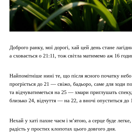
Доброго ранку, мої дорогі, хай цей день стане лагідн
а сховається о 21:11, тож світла матимемо аж 16 год
Найпомітніше нині те, що після ясного початку небо
прогріється до 21 — свіжо, бадьоро, саме для ходи по
та відчуватиметься на 25 — хмари приглушать спеку,
близько 24, відчуття — на 22, а вночі опуститься до
Нехай у хаті пахне чаєм і м’ятою, а серце буде легке
радість у простих клопотах цього довгого дня.