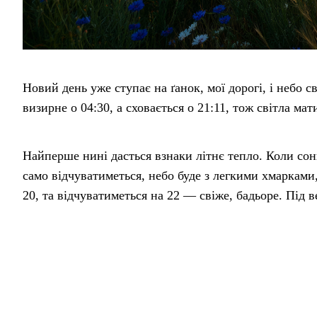
Новий день уже ступає на ґанок, мої дорогі, і небо с
визирне о 04:30, а сховається о 21:11, тож світла ма
Найперше нині дасться взнаки літнє тепло. Коли сонц
само відчуватиметься, небо буде з легкими хмарками
20, та відчуватиметься на 22 — свіже, бадьоре. Під в
опуститься до 18 під чистим небом. Не засиджуйтеся
Хай у хаті пахне липовим чаєм, а на серці буде легко 
цей довгий червневий день.