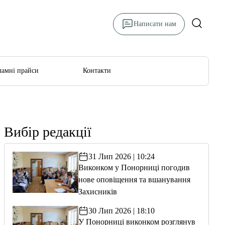
Написати нам
ламні прайси
Контакти
Вибір редакції
31 Лип 2026 | 10:24
Виконком у Понорниці погодив
нове оповіщення та вшанування
Захисників
30 Лип 2026 | 18:10
У Понорниці виконком розглянув