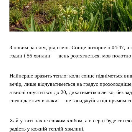
З новим ранком, рідні мої. Сонце визирне о 04:47, а 
годин і 56 хвилин — день розтягнеться, мов полотно 
Найперше вразить тепло: коли сонце підніметься вище
вечір, лише відчуватиметься на градус прохолодніше 
а вночі опуститься до 20, дихатиметься легко, без за
спека дасться взнаки — не засиджуйся під прямим со
Хай у хаті пахне свіжим хлібом, а в серці буде світло
радість у кожній теплій хвилині.