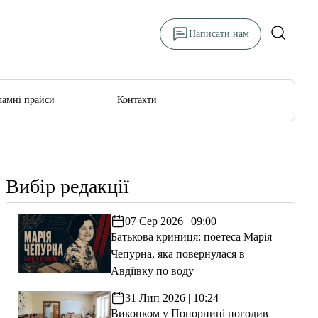
Написати нам
ламні прайси
Контакти
Вибір редакції
07 Сер 2026 | 09:00
Батькова криниця: поетеса Марія
Чепурна, яка повернулася в
Авдіївку по воду
31 Лип 2026 | 10:24
Виконком у Понорниці погодив