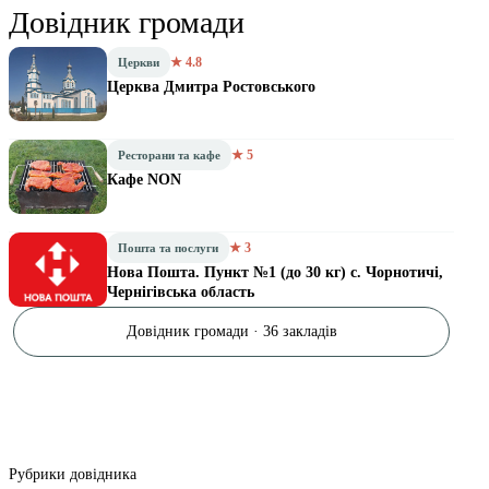
Довідник громади
★ 4.8
Церкви
Церква Дмитра Ростовського
★ 5
Ресторани та кафе
Кафе NON
★ 3
Пошта та послуги
Нова Пошта. Пункт №1 (до 30 кг) с. Чорнотичі,
Чернігівська область
Довідник громади · 36 закладів
Рубрики довідника