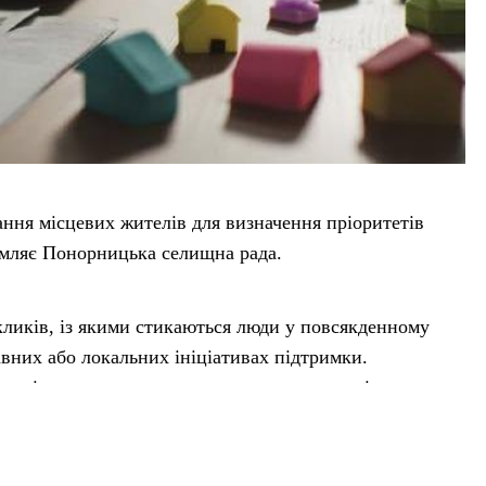
ння місцевих жителів для визначення пріоритетів
омляє Понорницька селищна рада.
кликів, із якими стикаються люди у повсякденному
авних або локальних ініціативах підтримки.
дані використають в узагальненому вигляді для