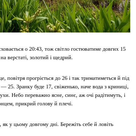
сховається о 20:43, тож світло гостюватиме довгих 15
на верстаті, золотий і щедрий.
, повітря прогріється до 26 і так триматиметься й під
— 25. Зранку буде 17, свіженько, наче вода з криниці,
духи. Небо переважно ясне, синє, аж очі радітимуть, і
нцем, прикрий голову й плечі.
, як у цьому довгому дні. Бережіть себе й ловіть