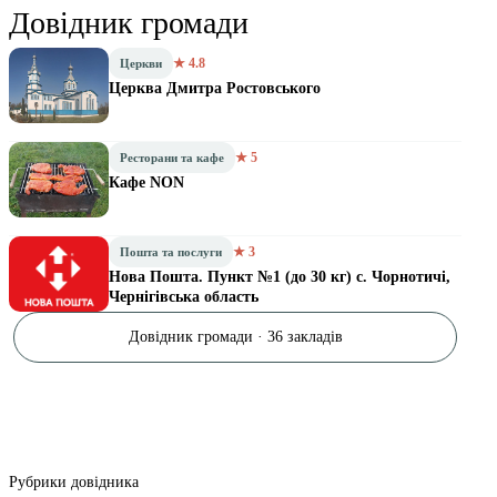
Довідник громади
★ 4.8
Церкви
Церква Дмитра Ростовського
★ 5
Ресторани та кафе
Кафе NON
★ 3
Пошта та послуги
Нова Пошта. Пункт №1 (до 30 кг) с. Чорнотичі,
Чернігівська область
Довідник громади · 36 закладів
Рубрики довідника