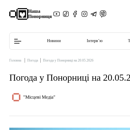
Наша
Понорниця
Новини
Інтерв’ю
Головна
Погода
Погода у Понорниці на 20.05.2026
Редакційна політика
Етичний кодекс
Погода у Понорниці на 20.05.
"Місцеві Медіа"