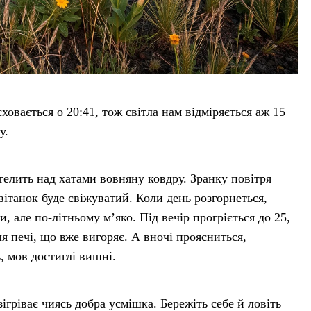
сховається о 20:41, тож світла нам відміряється аж 15
у.
телить над хатами вовняну ковдру. Зранку повітря
вітанок буде свіжуватий. Коли день розгорнеться,
и, але по-літньому м’яко. Під вечір прогріється до 25,
я печі, що вже вигоряє. А вночі проясниться,
ь, мов достиглі вишні.
зігріває чиясь добра усмішка. Бережіть себе й ловіть