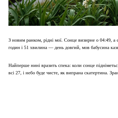
З новим ранком, рідні мої. Сонце визирне о 04:49, а 
годин і 51 хвилина — день довгий, мов бабусина казк
Найперше нині вразить спека: коли сонце підніметься
всі 27, і небо буде чисте, як випрана скатертина. Зра
Під вечір небо затягне щільною ковдрою хмар, але тр
під хмарами буде трохи свіжіше — на 19 за відчуття
сорочку й бережи плечі.