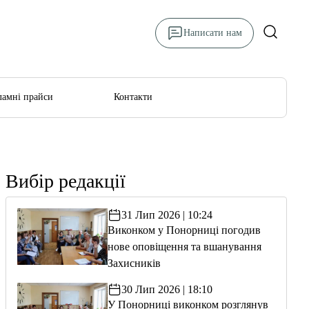
Написати нам
ламні прайси
Контакти
Вибір редакції
31 Лип 2026 | 10:24
Виконком у Понорниці погодив
нове оповіщення та вшанування
Захисників
30 Лип 2026 | 18:10
У Понорниці виконком розглянув