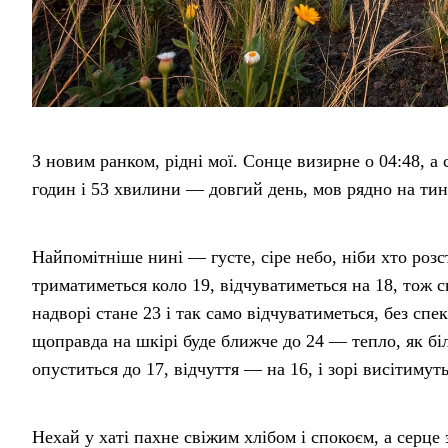
З новим ранком, рідні мої. Сонце визирне о 04:48, а 
годин і 53 хвилини — довгий день, мов рядно на тин
Найпомітніше нині — густе, сіре небо, ніби хто розс
триматиметься коло 19, відчуватиметься на 18, тож с
надворі стане 23 і так само відчуватиметься, без спек
щоправда на шкірі буде ближче до 24 — тепло, як біл
опуститься до 17, відчуття — на 16, і зорі висітимут
Нехай у хаті пахне свіжим хлібом і спокоєм, а серце 