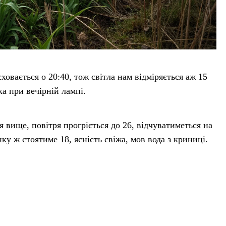
сховається о 20:40, тож світла нам відміряється аж 15
а при вечірній лампі.
 вище, повітря прогріється до 26, відчуватиметься на
нку ж стоятиме 18, ясність свіжа, мов вода з криниці.
иматиметься тих самих 26, а вночі опуститься до 20,
ми. Не засиджуйся довго під сонцем, накинь легку