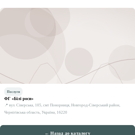
Послуги
ФГ «Білі роси»
📍 вул. Сіверська, 105, смт Понорниця, Новгород-Сіверський район,
Чернігівська область, Україна, 16220
← Назад до каталогу