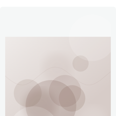
Етичний кодекс
Рекламні прайси
Про нас
Бюджет
Тендери
Контакти