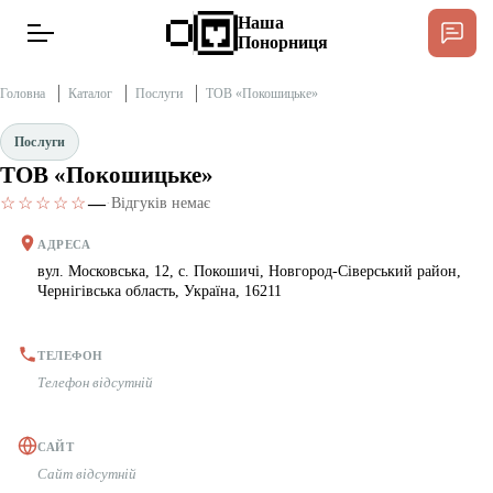
Наша
Понорниця
Головна
Каталог
Послуги
ТОВ «Покошицьке»
Послуги
ТОВ «Покошицьке»
Новини
☆☆☆☆☆
—
·
Відгуків немає
Інтерв’ю
АДРЕСА
вул. Московська, 12, с. Покошичі, Новгород-Сіверський район,
Чернігівська область, Україна, 16211
Тексти
Публікації
ТЕЛЕФОН
Телефон відсутній
Довідник
САЙТ
Сайт відсутній
Редакційна політика