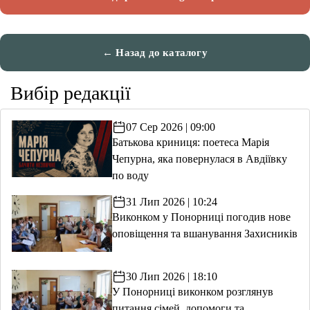
← Назад до каталогу
Вибір редакції
07 Сер 2026 | 09:00
Батькова криниця: поетеса Марія
Чепурна, яка повернулася в Авдіївку
по воду
31 Лип 2026 | 10:24
Виконком у Понорниці погодив нове
оповіщення та вшанування Захисників
30 Лип 2026 | 18:10
У Понорниці виконком розглянув
питання сімей, допомоги та