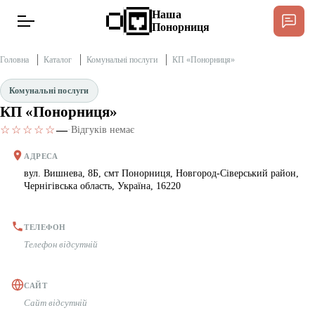
Наша
Понорниця
Головна
Каталог
Комунальні послуги
КП «Понорниця»
Комунальні послуги
КП «Понорниця»
Новини
☆☆☆☆☆
—
·
Відгуків немає
Інтерв’ю
АДРЕСА
вул. Вишнева, 8Б, смт Понорниця, Новгород-Сіверський район,
Чернігівська область, Україна, 16220
Тексти
Публікації
ТЕЛЕФОН
Телефон відсутній
Довідник
САЙТ
Сайт відсутній
Редакційна політика