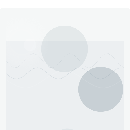
Етичний кодекс
Рекламні прайси
Про нас
Бюджет
Тендери
Контакти