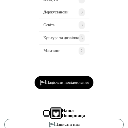
Держустанови
3
Освіта
3
Культура та дозвілля
3
Магазини
2
Ділися важливим, став запитання, обговорюй з
редакцією!
Надіслати повідомлення
Наша
Понорниця
Написати нам