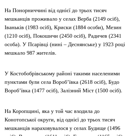
На Понорниччині від однієї до трьох тисяч
мешканців проживало у селах Верба (2149 осіб),
Іваньків (1983 осіб), Криски (1884 особи), Мезин
(1210 осіб), Покошичи (2450 осіб), Радичев (2341
особа). У Псарівці (нині – Деснянське) у 1923 році
мешкало 987 жителів.
У Костобобрівському районі такими населеними
пунктами були села Вороб’ївка (2618 осіб), Будо
Вороб’ївка (1477 осіб), Залізний Міст (1500 осіб).
На Коропщині, яка у той час входила до
Конотопської округи, від однієї до трьох тисяч
мешканців нараховувалося у селах Будище (1496