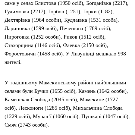
саме у селах Блистова (1950 осіб), Богданівка (2217),
Гудимовка (2217), Горбов (1251), Горки (1182),
Дехтярівка (1964 особи), Кудлаївка (1531 особа),
Лариновка (1599 осіб), Печенюги (1789 осіб),
Пироговка (1252 особи), Риков (1512 осіб),
Стахорщина (1146 осіб), Фаевка (2150 осіб),
Форостовичи (1458 осіб). У Лизунівці мешкало 998
жителі.
У тодішньому Мамекинському районі найбільшими
селами були Бучки (1655 осіб), Камень (1642 особи),
Каменская Слобода (2045 осіб), Мамекине (1727
осіб), Лесконоги (1285 осіб), Михальчина Слобода
(1229 осіб), Мурав’ї (1060 осіб), Пушкарі (1047 осіб),
Смяч (2743 особи).