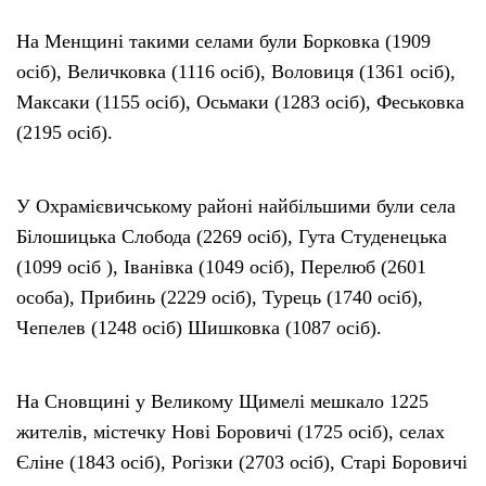
На Менщині такими селами були Борковка (1909
осіб), Величковка (1116 осіб), Воловиця (1361 осіб),
Максаки (1155 осіб), Осьмаки (1283 осіб), Феськовка
(2195 осіб).
У Охрамієвичському районі найбільшими були села
Білошицька Слобода (2269 осіб), Гута Студенецька
(1099 осіб ), Іванівка (1049 осіб), Перелюб (2601
особа), Прибинь (2229 осіб), Турець (1740 осіб),
Чепелев (1248 осіб) Шишковка (1087 осіб).
На Сновщині у Великому Щимелі мешкало 1225
жителів, містечку Нові Боровичі (1725 осіб), селах
Єліне (1843 осіб), Рогізки (2703 осіб), Старі Боровичі