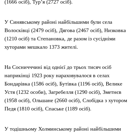
(1666 осіб), Тур’я (2727 осіб).
У Синявському районі найбільшими були села
Волосківці (2479 осіб), Дягова (2467 осіб), Низковка
(1210 осіб) та Степановка, де разом із сусідніми
хуторами мешкало 1373 жителі.
На Сосничччині від однієї до трьох тисяч осіб
наприкінці 1923 року нараховувалося в селах
Бондарівка (1586 осіб), Бутівка (1196 осіб), Велике
Устя (1232 особи), Загребелля (1290 осіб), Зметнєв
(1958 осіб), Ольшане (2660 осіб), Слобідка з хутором
Педя (1810 осіб), Спаське (1189 осіб).
У тодішньому Холминському районі найбільшими