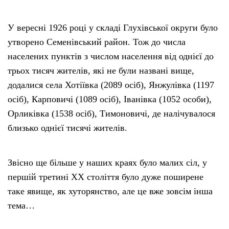
У вересні 1926 році у складі Глухівської округи було
утворено Семенівський район. Тож до числа
населених пунктів з числом населення від однієї до
трьох тисяч жителів, які не були названі вище,
додалися села Хотіївка (2089 осіб), Янжулівка (1197
осіб), Карповичі (1089 осіб), Іванівка (1052 особи),
Орликівка (1538 осіб), Тимоновичі, де налічувалося
близько однієї тисячі жителів.
Звісно ще більше у наших краях було малих сіл, у
першій третині ХХ століття було дуже поширене
таке явище, як хуторянство, але це вже зовсім інша
тема…