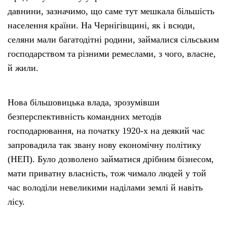
давнини, зазначимо, що саме тут мешкала більшість
населення країни. На Чернігівщині, як і всюди,
селяни мали багатодітні родини, займалися сільським
господарством та різними ремеслами, з чого, власне,
й жили.
Нова більшовицька влада, зрозумівши
безперспективність командних методів
господарювання, на початку 1920-х на деякий час
запровадила так звану нову економічну політику
(НЕП). Було дозволено займатися дрібним бізнесом,
мати приватну власність, тож чимало людей у той
час володіли невеликими наділами землі й навіть
лісу.