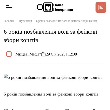
Наша
Понорниця
Головна
Публікації
6 років позбавлення волі за фейкові збори коштів
6 років позбавлення волі за фейкові
Новини
збори коштів
Інтерв’ю
"Місцеві Медіа"
29 Січ 2025 | 12:38
Тексти
Публікації
Довідник
6 років позбавлення волі за фейкові збори коштів
Редакційна політика