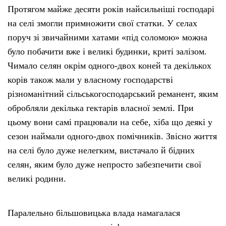
Протягом майже десяти років найсильніші господарі
на селі змогли примножити свої статки. У селах
поруч зі звичайними хатами «під соломою» можна
було побачити вже і великі будинки, криті залізом.
Чимало селян окрім одного-двох коней та декількох
корів також мали у власному господарстві
різноманітний сільськогосподарський реманент, яким
обробляли декілька гектарів власної землі. При
цьому вони самі працювали на себе, хіба що деякі у
сезон наймали одного-двох помічників. Звісно життя
на селі було дуже нелегким, вистачало й бідних
селян, яким було дуже непросто забезпечити свої
великі родини.
Паралельно більшовицька влада намагалася