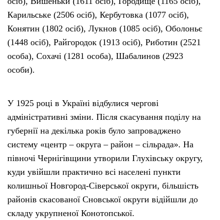
осіб), Вишеньки (1611 осіб), Городище (1165 осіб),
Карильське (2506 осіб), Кербутовка (1077 осіб),
Конятин (1802 осіб), Лукнов (1085 осіб), Оболоньє
(1448 осіб), Райгородок (1913 осіб), Риботин (2521
особа), Сохачі (1281 особа), Шабалинов (2923
особи).
У 1925 році в Україні відбулися чергові
адміністративні зміни. Після скасування поділу на
губернії на декілька років було запроваджено
систему «центр – округа – район – сільрада». На
півночі Чернігівщини утворили Глухівську округу,
куди увійшли практично всі населені пункти
колишньої Новгород-Сіверської округи, більшість
районів скасованої Сновської округи відійшли до
складу укрупненої Конотопської.