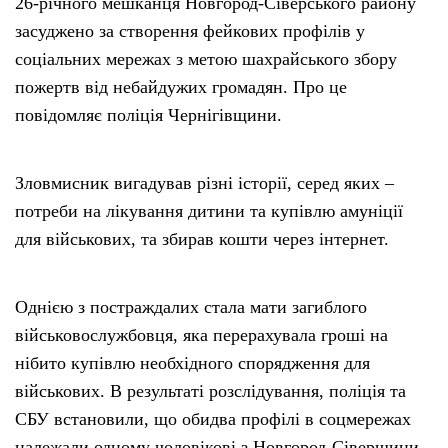
26-річного мешканця Новгород-Сіверського району
засуджено за створення фейкових профілів у
Етичний кодекс
соціальних мережах з метою шахрайського збору
пожертв від небайдужих громадян. Про це
Рекламні прайси
повідомляє поліція Чернігівщини.
Про нас
Зловмисник вигадував різні історії, серед яких –
потреби на лікування дитини та купівлю амуніції
Бюджет
для військових, та збирав кошти через інтернет.
Тендери
Однією з постраждалих стала мати загиблого
Контакти
військовослужбовця, яка перерахувала гроші на
нібито купівлю необхідного спорядження для
військових. В результаті розслідування, поліція та
СБУ встановили, що обидва профілі в соцмережах
належали одному чоловікові з Новгород-Сіверщини.