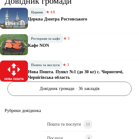
Довідник громади
★ 4.8
Церкви
Церква Дмитра Ростовського
★ 5
Ресторани та кафе
Кафе NON
★ 3
Пошта та послуги
Нова Пошта. Пункт №1 (до 30 кг) с. Чорнотичі,
Чернігівська область
Довідник громади · 36 закладів
Рубрики довідника
Пошта та послуги
13
Послуги
4