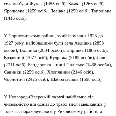
селами були Жукля (1455 осіб), Камка (1266 осіб),
Ярошовка (1259 осіб), Лосівка (1250 осіб), Тополівка
(1416 осіб).
У Чорнотицькому районі, який існував з 1923 до
1927 року, найбільшими були села Авдіївка (2853
особи), Волинка (2834 особи), Киріївка (1886 осіб),
Козляничі (1077 осіб), Кудрівка (2182 особи), Лави
(2711 осіб), Бендеровка – нині Поліське (1438 особи),
Савинки (2259 осіб), Хлопяники (2146 осіб),
Чорнотичі (2425 осіб), Шаболтасівка (1598 осіб).
У Новгород-Сіверській окрузі найбільше сіл,
чисельністю від однієї до трьох тисяч мешканців у
той час, нараховувалося у Риковському районі, а