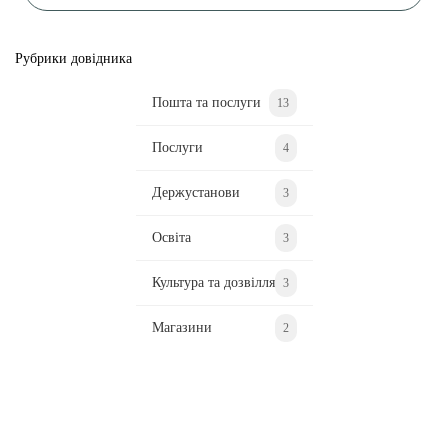
Рубрики довідника
Пошта та послуги
13
Послуги
4
Держустанови
3
Освіта
3
Культура та дозвілля
3
Магазини
2
Ділися важливим, став запитання, обговорюй з
редакцією!
Надіслати повідомлення