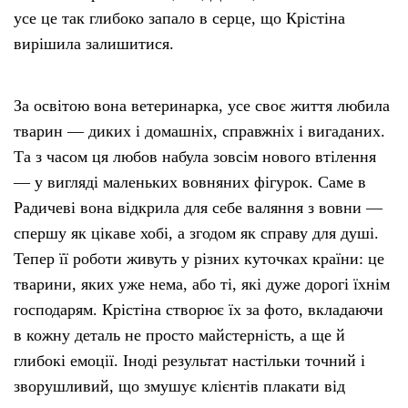
усе це так глибоко запало в серце, що Крістіна
вирішила залишитися.
За освітою вона ветеринарка, усе своє життя любила
тварин — диких і домашніх, справжніх і вигаданих.
Та з часом ця любов набула зовсім нового втілення
— у вигляді маленьких вовняних фігурок. Саме в
Радичеві вона відкрила для себе валяння з вовни —
спершу як цікаве хобі, а згодом як справу для душі.
Тепер її роботи живуть у різних куточках країни: це
тварини, яких уже нема, або ті, які дуже дорогі їхнім
господарям. Крістіна створює їх за фото, вкладаючи
в кожну деталь не просто майстерність, а ще й
глибокі емоції. Іноді результат настільки точний і
зворушливий, що змушує клієнтів плакати від