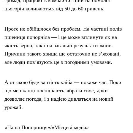
громад, працюють комбайни, ціни на обмолот
цьогоріч коливаються від 50 до 60 гривень.
Проте не обійшлося без проблем. На частині полів
пшениця почорніла — і це може вплинути як на
якість зерна, так і на загальні результати жнив.
Причини такого явища ще остаточно не з’ясовані,
але люди пов’язують це з погодними умовами.
А от якою буде вартість хліба — покаже час. Поки
що мешканці поспішають зібрати своє, доки
дозволяє погода, і з надією дивляться на новий
урожай.
«Наша Понорниця»/«Місцеві медіа»