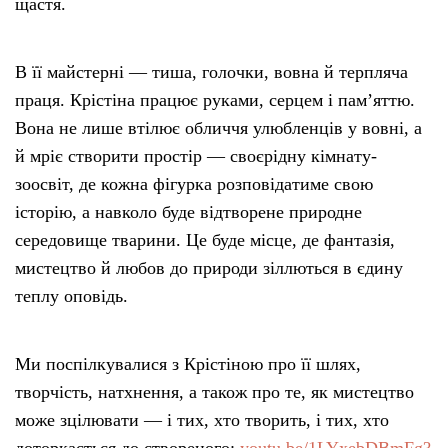
щастя.
В її майстерні — тиша, голочки, вовна й терпляча
праця. Крістіна працює руками, серцем і пам’яттю.
Вона не лише втілює обличчя улюбленців у вовні, а
й мріє створити простір — своєрідну кімнату-
зоосвіт, де кожна фігурка розповідатиме свою
історію, а навколо буде відтворене природне
середовище тварини. Це буде місце, де фантазія,
мистецтво й любов до природи зіллються в єдину
теплу оповідь.
Ми поспілкувалися з Крістіною про її шлях,
творчість, натхнення, а також про те, як мистецтво
може зцілювати — і тих, хто творить, і тих, хто