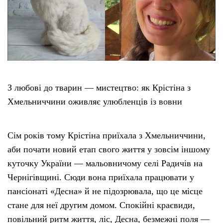
Етичний кодекс
Рекламні прайси
Про нас
З любові до тварин — мистецтво: як Крістіна з
Хмельниччини оживляє улюбленців із вовни
Бюджет
Тендери
Сім років тому Крістіна приїхала з Хмельниччини,
аби почати новий етап свого життя у зовсім іншому
Контакти
куточку України — мальовничому селі Радичів на
Чернігівщині. Сюди вона приїхала працювати у
пансіонаті «Десна» й не підозрювала, що це місце
стане для неї другим домом. Спокійні краєвиди,
повільний ритм життя, ліс, Десна, безмежні поля —