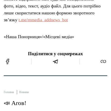
фото, відео, текст, аудіо файл. Для цього потрібно
лише скористатися нашою формою зворотного
зв’язку
t.me/mmedia_addnews_bot
«Наша Понорниця»/«Місцеві медіа»
Поділитися у соцмережах
Головна
Новини
📣 Агов!