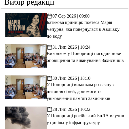
Вибір редакції
07 Сер 2026 | 09:00
Батькова криниця: поетеса Марія
Чепурна, яка повернулася в Авдіївку
по воду
31 Лип 2026 | 10:24
Виконком у Понорниці погодив нове
оповіщення та вшанування Захисників
30 Лип 2026 | 18:10
У Понорниці виконком розглянув
питання сімей, допомоги та
увіковічення пам’яті Захисників
28 Лип 2026 | 10:22
У Понорниці російський БпЛА влучив
у цивільну інфраструктуру