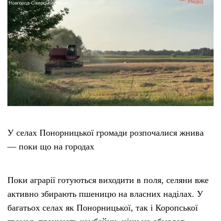
У селах Понорницької громади розпочалися жнива
— поки що на городах
Поки аграрії готуються виходити в поля, селяни вже
активно збирають пшеницю на власних наділах. У
багатьох селах як Понорницької, так і Коропської