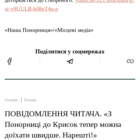
доторкається до створеного:
youtu.be/1LYxebDBmFg?
si=r9UULB-k08eT4u-p
«Наша Понорниця»/«Місцеві медіа»
Поділитися у соцмережах
Головна
Новини
ПОВІДОМЛЕННЯ ЧИТАЧА. «З
Понорниці до Крисок тепер можна
доїхати швидше. Нарешті!»