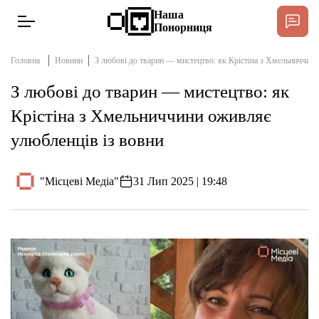
Наша
Понорниця
Головна
Новини
З любові до тварин — мистецтво: як Крістіна з Хмельниччини
З любові до тварин — мистецтво: як
Новини
Крістіна з Хмельниччини оживляє
улюбленців із вовни
Інтерв’ю
"Місцеві Медіа"
31 Лип 2025 | 19:48
Тексти
Публікації
Довідник
Редакційна політика