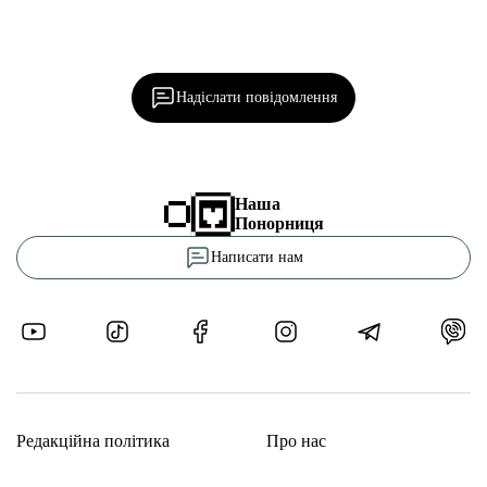
Ділися важливим, став запитання, обговорюй з
редакцією!
Надіслати повідомлення
Наша
Понорниця
Написати нам
Редакційна політика
Про нас