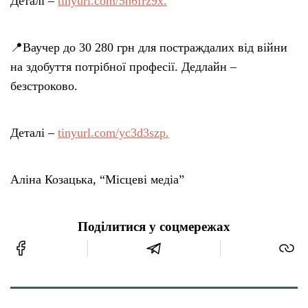
Деталі –
tinyurl.com/5h6frz9x.
📍Ваучер до 30 280 грн для постраждалих від війни
на здобуття потрібної професії. Дедлайн –
безстроково.
Деталі –
tinyurl.com/yc3d3szp.
Аліна Козацька, “Місцеві медіа”
Поділитися у соцмережах