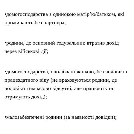
▪️домогосподарства з одинокою матір’ю/батьком, які
проживають без партнера;
▪️родини, де основний годувальник втратив дохід
через військові дії;
▪️домогосподарства, очолювані жінкою, без чоловіків
працездатного віку (не враховуються родини, де
чоловіки тимчасово відсутні, але працюють та
отримують дохід);
▪️малозабезпечені родини (за наявності довідки);