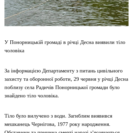
Етичний кодекс
Рекламні прайси
У Понорницькій громаді в річці Десна виявили тіло
Про нас
чоловіка
Бюджет
За інформацією Департаменту з питань цивільного
захисту та оборонної роботи, 29 червня у річці Десна
Тендери
поблизу села Радичів Понорницької громади було
знайдено тіло чоловіка.
Контакти
Тіло було вилучено з води. Загиблим виявився
мешканець Чернігова, 1977 року народження.
Обставини та причина смерті наразі з’ясовуються.