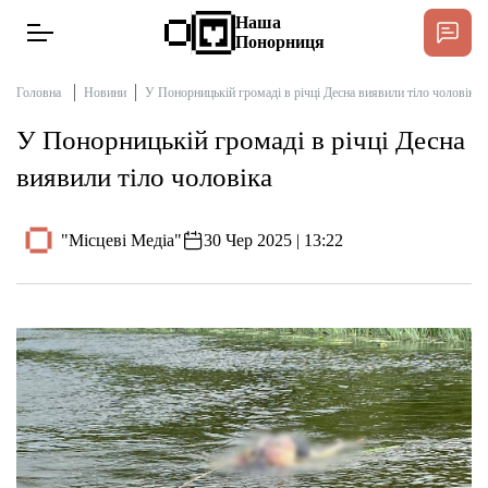
Наша
Понорниця
Головна
Новини
У Понорницькій громаді в річці Десна виявили тіло чоловіка
У Понорницькій громаді в річці Десна
Новини
виявили тіло чоловіка
Інтерв’ю
"Місцеві Медіа"
30 Чер 2025 | 13:22
Тексти
Публікації
Довідник
Редакційна політика