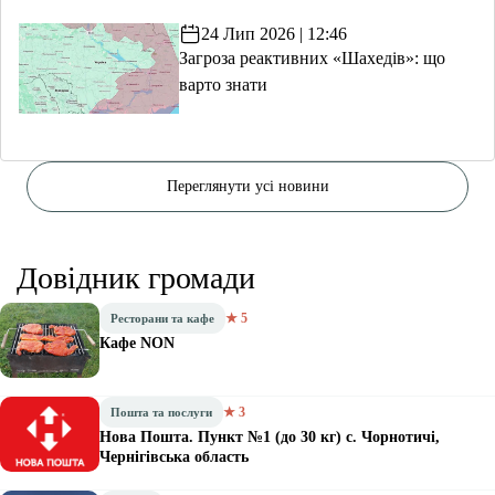
24 Лип 2026 | 12:46
Загроза реактивних «Шахедів»: що
варто знати
Переглянути усі новини
Довідник громади
★ 5
Ресторани та кафе
Кафе NON
★ 3
Пошта та послуги
Нова Пошта. Пункт №1 (до 30 кг) с. Чорнотичі,
Чернігівська область