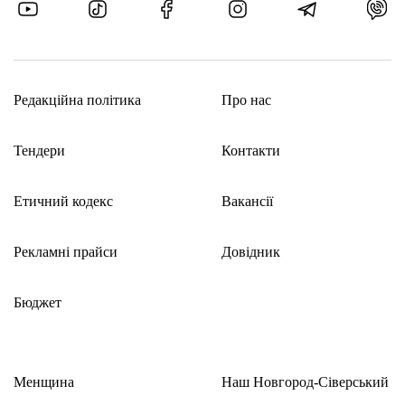
Опитування молоді Чернігівщини
Молодіжна рада при Чернігівській обласній
державній адміністрації запустила опитування серед
молоді регіону.
Анкета анонімна та покликана зібрати реальні думки
й потреби молодих людей:
– як живеться у громадах,