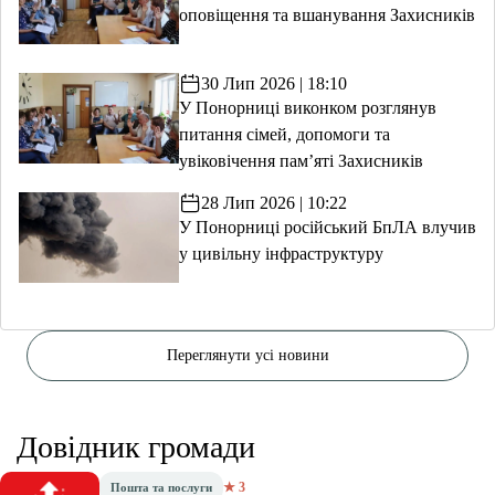
Поліція Чернігівщини уклала меморандум із
ветеранськими організаціями про працевлаштування
Поліція Чернігівської області повідомляє, що
начальник поліції Чернігівщини Іван Іщенко уклав
меморандум з ГО «Ветеранська спільнота України
Серцевір» та КНП «Ветеранський простір» щодо
підтримки, працевлаштування та реабілітації
ветеранів.
У заході взяли участь ветерани, які нещодавно
долучилися до команди поліції. Учасники оглянули