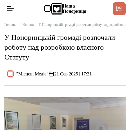
Наша
Понорниця
Головна
Новини
У Понорницькій громаді розпочали роботу над розробкою вл
У Понорницькій громаді розпочали
Новини
роботу над розробкою власного
Статуту
Інтерв’ю
"Місцеві Медіа"
21 Сер 2025 | 17:31
Тексти
Публікації
Довідник
Редакційна політика