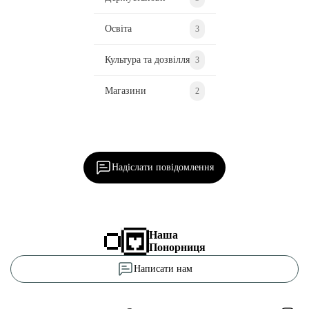
управління кадрового забезпечення ГУНП в
Чернігівській області.
“Місцеві медіа”
Поділитися у соцмережах
Головна
Новини
Опитування молоді Чернігівщини
"Місцеві Медіа"
21 Сер 2025 | 10:42