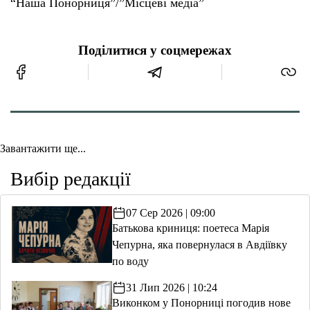
“Наша Понорниця”/”Місцеві медіа”
Поділитися у соцмережах
Головна
Новини
Поліція Чернігівщини уклала
меморандум із ветеранськими
організаціями про працевлаштування
"Місцеві Медіа"
21 Сер 2025 | 14:02