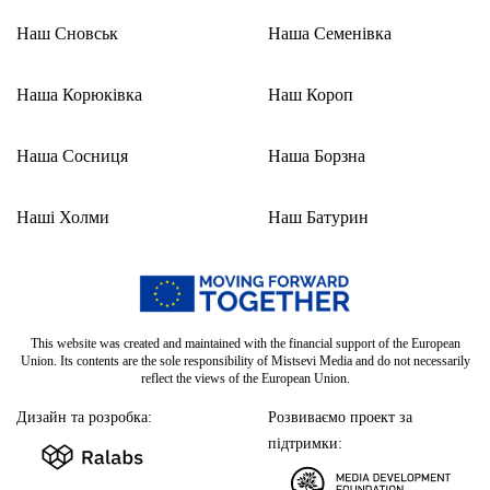
– що надихає чи турбує,
– яких можливостей не вистачає,
– які зміни варто впроваджувати на рівні громади чи
області.
Зібрані відповіді стануть основою для створення
сучасних молодіжних програм, проєктів та ініціатив.
Долучитися можна за посиланням:
tinyurl.com/3cxcvjw9.