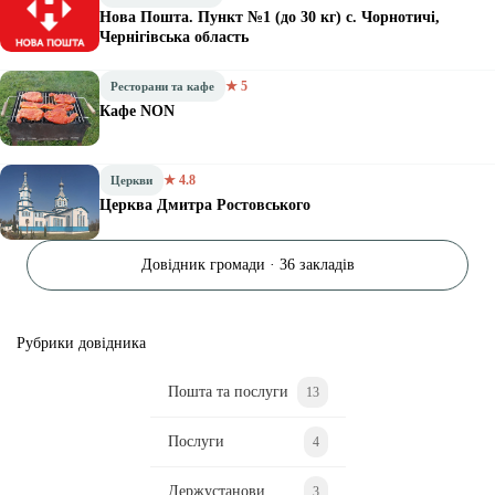
приміщення ветеранського простору, ознайомилися з
його діяльністю та визначили напрямки подальшої
співпраці.
Мета – забезпечити працевлаштування, навчання,
психологічну допомогу та соціальну адаптацію
захисників.
Контакти для ветеранів щодо працевлаштування:
– 093-703-36-98 – помічник начальника ГУНП з
ветеранської політики Андрій Нестеренко.
– 050-464-70-20 – сектор організації відбору