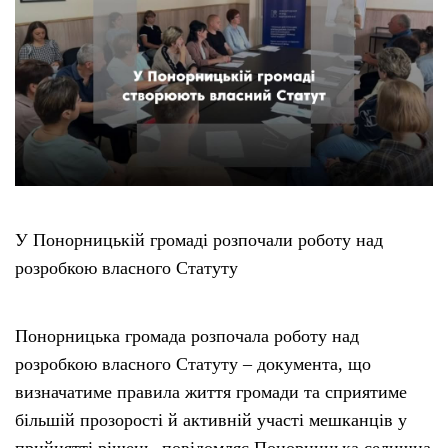
Етичний кодекс
Рекламні прайси
Про нас
Бюджет
У Понорницькій громаді розпочали роботу над
розробкою власного Статуту
Тендери
Контакти
Понорницька громада розпочала роботу над
розробкою власного Статуту – документа, що
визначатиме правила життя громади та сприятиме
більшій прозорості й активній участі мешканців у
прийнятті рішень, повідомляє Понорницька селищна