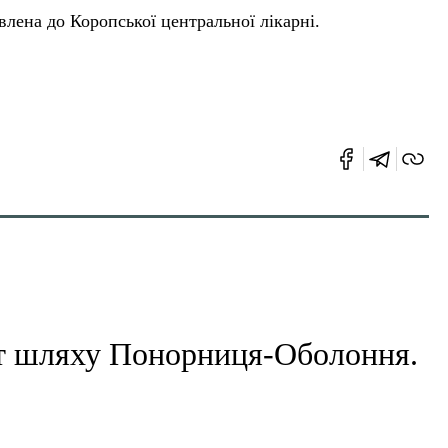
влена до Коропської центральної лікарні.
 шляху Понорниця-Оболоння.