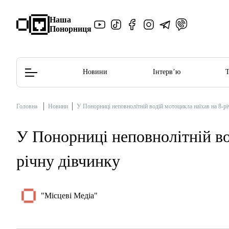
Наша
Понорниця
Новини
Інтерв’ю
Головна
Новини
У Понорниці неповнолітній водій мотоцикла наїхав на 8-р
Редакційна політика
Етичний кодекс
У Понорниці неповнолітній во
річну дівчинку
"Місцеві Медіа"