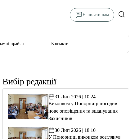
Написати нам
ламні прайси
Контакти
Вибір редакції
31 Лип 2026 | 10:24
Виконком у Понорниці погодив
нове оповіщення та вшанування
Захисників
30 Лип 2026 | 18:10
У Понорниці виконком розглянув