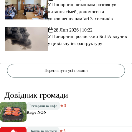
У Понорниці виконком розглянув
питання сімей, допомоги та
увіковічення пам’яті Захисників
28 Лип 2026 | 10:22
У Понорниці російський БпЛА влучив
у цивільну інфраструктуру
Переглянути усі новини
Довідник громади
★ 5
Ресторани та кафе
Кафе NON
★ 3
Пошта та послуги