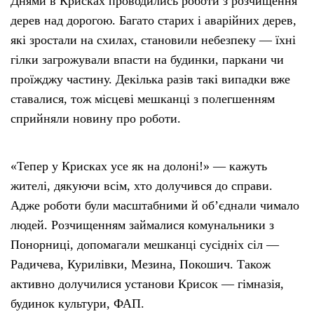
Днями в Крисках проводились роботи з розчищення
дерев над дорогою. Багато старих і аварійних дерев,
які зростали на схилах, становили небезпеку — їхні
гілки загрожували впасти на будинки, паркани чи
проїжджу частину. Декілька разів такі випадки вже
ставалися, тож місцеві мешканці з полегшенням
сприйняли новину про роботи.
«Тепер у Крисках усе як на долоні!» — кажуть
жителі, дякуючи всім, хто долучився до справи.
Адже роботи були масштабними й об’єднали чимало
людей. Розчищенням займалися комунальники з
Понорниці, допомагали мешканці сусідніх сіл —
Радичева, Курилівки, Мезина, Покошич. Також
активно долучилися установи Крисок — гімназія,
будинок культури, ФАП.