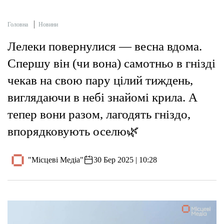
Головна
Новини
Лелеки повернулися — весна вдома.
Спершу він (чи вона) самотньо в гнізді
чекав на свою пару цілий тиждень,
виглядаючи в небі знайомі крила. А
тепер вони разом, лагодять гніздо,
впорядковують оселю🌿
"Місцеві Медіа"
30 Бер 2025 | 10:28