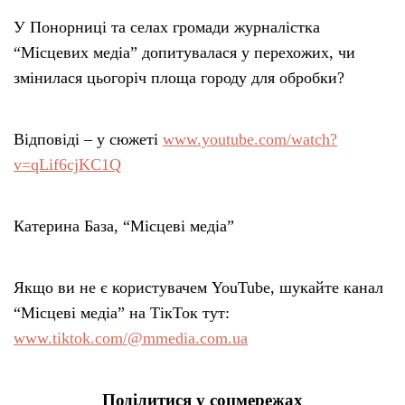
У Понорниці та селах громади журналістка
“Місцевих медіа” допитувалася у перехожих, чи
змінилася цьогоріч площа городу для обробки?
Відповіді – у сюжеті
www.youtube.com/watch?
v=qLif6cjKC1Q
Катерина База, “Місцеві медіа”
Якщо ви не є користувачем YouTube, шукайте канал
“Місцеві медіа” на ТікТок тут:
www.tiktok.com/@mmedia.com.ua
Поділитися у соцмережах