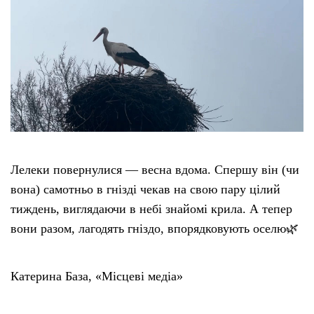
Лелеки повернулися — весна вдома. Спершу він (чи
вона) самотньо в гнізді чекав на свою пару цілий
тиждень, виглядаючи в небі знайомі крила. А тепер
вони разом, лагодять гніздо, впорядковують оселю🌿
Катерина База, «Місцеві медіа»