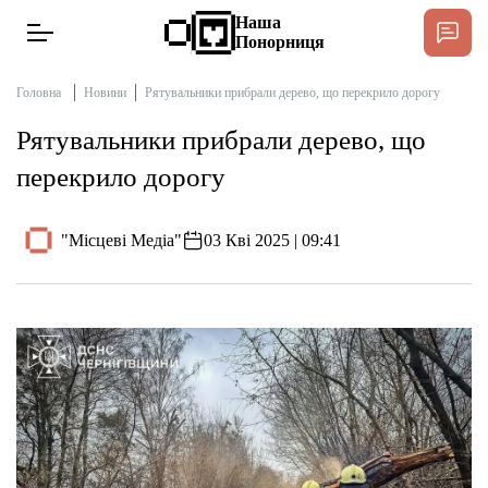
Наша
Понорниця
Головна
Новини
Рятувальники прибрали дерево, що перекрило дорогу
Рятувальники прибрали дерево, що
Новини
перекрило дорогу
Інтерв’ю
"Місцеві Медіа"
03 Кві 2025 | 09:41
Тексти
Публікації
Довідник
Редакційна політика