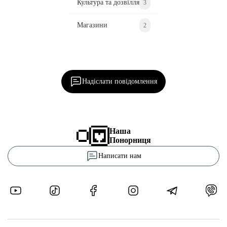
Культура та дозвілля
3
Магазини
2
Ділися важливим, став запитання, обговорюй з
редакцією!
Надіслати повідомлення
Наша
Понорниця
Написати нам