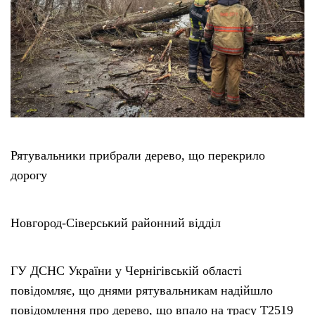
Етичний кодекс
Рекламні прайси
Про нас
Бюджет
Рятувальники прибрали дерево, що перекрило
дорогу
Тендери
Новгород-Сіверський районний відділ
Контакти
ГУ ДСНС України у Чернігівській області
повідомляє, що днями рятувальникам надійшло
повідомлення про дерево, що впало на трасу Т2519