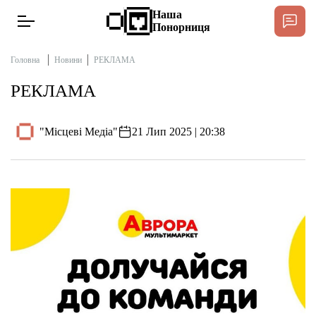
Наша
Понорниця
Головна
Новини
РЕКЛАМА
РЕКЛАМА
Новини
"Місцеві Медіа"
21 Лип 2025 | 20:38
Інтерв’ю
Тексти
Публікації
Довідник
Редакційна політика