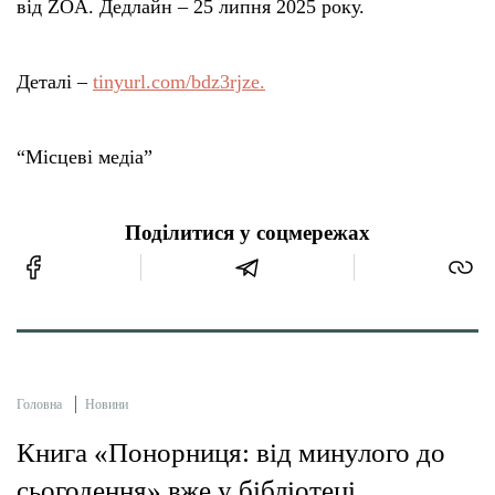
від ZOA. Дедлайн – 25 липня 2025 року.
Деталі –
tinyurl.com/bdz3rjze.
“Місцеві медіа”
Поділитися у соцмережах
Головна
Новини
Книга «Понорниця: від минулого до
сьогодення» вже у бібліотеці