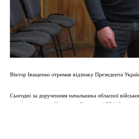
Віктор Іващенко отримав відзнаку Президента Украї
Сьогодні за дорученням начальника обласної військов
обов’язків голови Новгород-Сіверської РВА Олексан
«За оборону України».
Серед нагороджених — Понорницький селищний голов