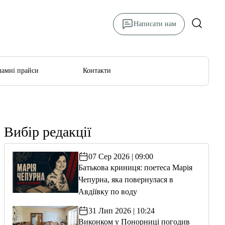
Написати нам
ламні прайси
Контакти
Вибір редакції
07 Сер 2026 | 09:00
Батькова криниця: поетеса Марія
Чепурна, яка повернулася в
Авдіївку по воду
31 Лип 2026 | 10:24
Виконком у Понорниці погодив