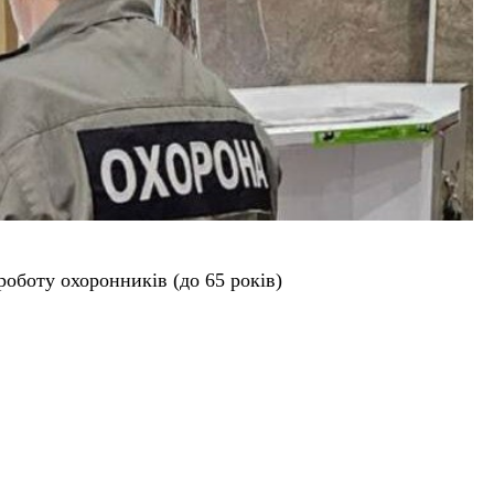
боту охоронників (до 65 років)