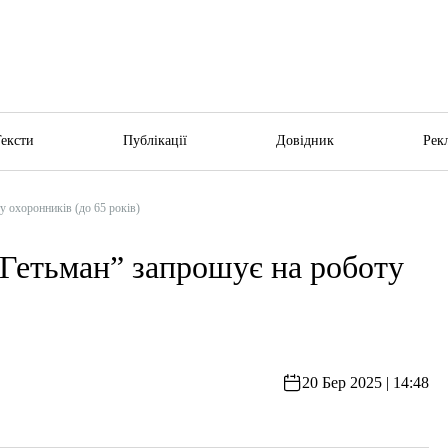
Тексти
Публікації
Довідник
Рек
охоронників (до 65 років)
етьман” запрошує на роботу
20 Бер 2025 | 14:48