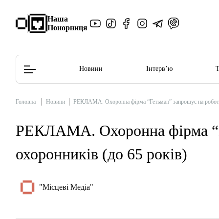
Наша
Понорниця
Новини
Інтерв’ю
Головна
Новини
РЕКЛАМА. Охоронна фірма “Гетьман” запрошує на роботу 
Редакційна політика
Етичний кодекс
РЕКЛАМА. Охоронна фірма “Г
охоронників (до 65 років)
"Місцеві Медіа"