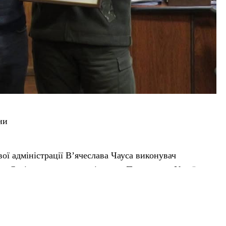
ни
ої адміністрації В’ячеслава Чауса виконувач
др Селіверстов вручив відзнаки Президента України
а Віктор Іващенко. Він отримав відзнаку за значний