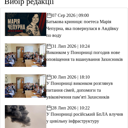
Вибір редакції
07 Сер 2026 | 09:00
Батькова криниця: поетеса Марія
Чепурна, яка повернулася в Авдіївку
по воду
31 Лип 2026 | 10:24
Виконком у Понорниці погодив нове
оповіщення та вшанування Захисників
30 Лип 2026 | 18:10
У Понорниці виконком розглянув
питання сімей, допомоги та
увіковічення пам’яті Захисників
28 Лип 2026 | 10:22
У Понорниці російський БпЛА влучив
у цивільну інфраструктуру