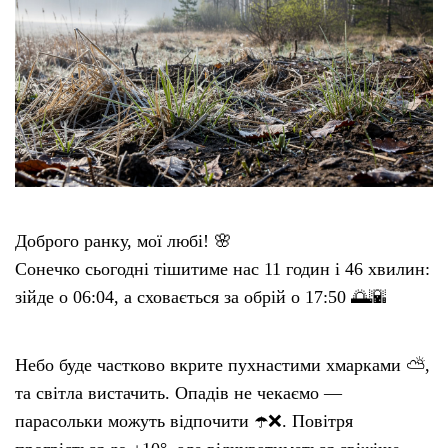
Доброго ранку, мої любі! 🌸
Сонечко сьогодні тішитиме нас 11 годин і 46 хвилин:
зійде о 06:04, а сховається за обрій о 17:50 🌅🌇
Небо буде частково вкрите пухнастими хмарками ⛅,
та світла вистачить. Опадів не чекаємо —
парасольки можуть відпочити ☂️❌. Повітря