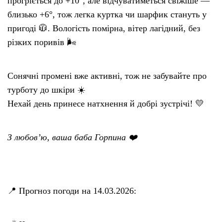
прогріється до +10°, але відчуватиметься свіжіше —
близько +6°, тож легка куртка чи шарфик стануть у
пригоді 🧥. Вологість помірна, вітер лагідний, без
різких поривів 🌬
Сонячні промені вже активні, тож не забувайте про
турботу до шкіри ☀️
Нехай день принесе натхнення й добрі зустрічі! 💛
З любов’ю, ваша баба Горпина ❤️
📍 Прогноз погоди на 14.03.2026: