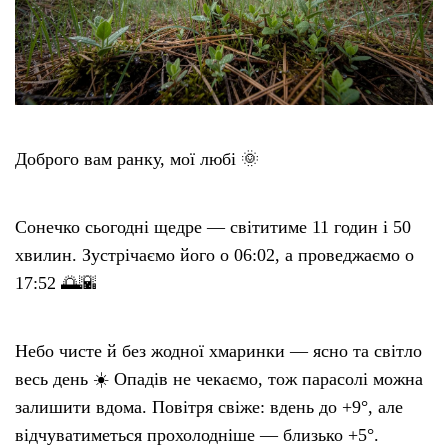
Етичний кодекс
Рекламні прайси
Про нас
Доброго вам ранку, мої любі 🌞
Бюджет
Сонечко сьогодні щедре — світитиме 11 годин і 50
хвилин. Зустрічаємо його о 06:02, а проведжаємо о
Тендери
17:52 🌅🌇
Контакти
Небо чисте й без жодної хмаринки — ясно та світло
весь день ☀️ Опадів не чекаємо, тож парасолі можна
залишити вдома. Повітря свіже: вдень до +9°, але
відчуватиметься прохолодніше — близько +5°.