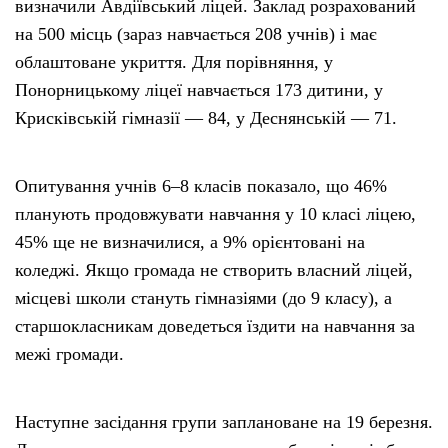
визначили Авдіївський ліцей. Заклад розрахований
на 500 місць (зараз навчається 208 учнів) і має
облаштоване укриття. Для порівняння, у
Понорницькому ліцеї навчається 173 дитини, у
Крисківській гімназії — 84, у Деснянській — 71.
Опитування учнів 6–8 класів показало, що 46%
планують продовжувати навчання у 10 класі ліцею,
45% ще не визначилися, а 9% орієнтовані на
коледжі. Якщо громада не створить власний ліцей,
місцеві школи стануть гімназіями (до 9 класу), а
старшокласникам доведеться їздити на навчання за
межі громади.
Наступне засідання групи заплановане на 19 березня.