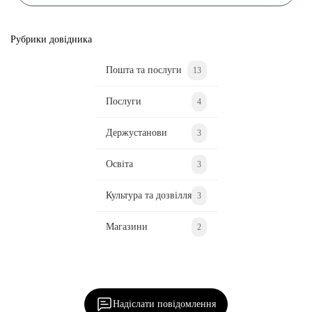
Рубрики довідника
Пошта та послуги
13
Послуги
4
Держустанови
3
Освіта
3
Культура та дозвілля
3
Магазини
2
Ділися важливим, став запитання, обговорюй з
редакцією!
Надіслати повідомлення