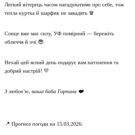
Легкий вітерець часом нагадуватиме про себе, тож
тепла куртка й шарфик не завадять 🧣
Сонце вже має силу, УФ помірний — бережіть
обличчя й очі 😎
Нехай цей ясний день подарує вам натхнення та
добрий настрій! 💛
З любов’ю, ваша баба Горпина ❤️
📍 Прогноз погоди на 15.03.2026: