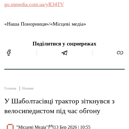
go.mmedia.com.ua/yR34TV
«Наша Понорниця»/«Місцеві медіа»
Поділитися у соцмережах
Головна
Новини
У Шаболтасівці трактор зіткнувся з
велосипедистом під час обгону
"Місцеві Медіа"
13 Бер 2026 | 10:55