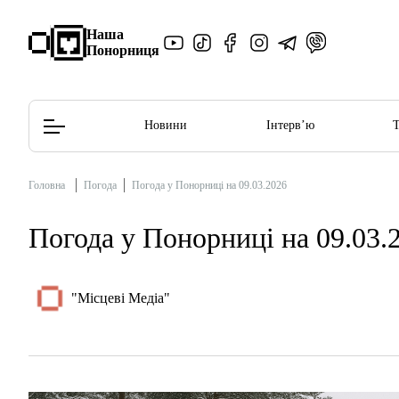
Наша
Понорниця
Новини
Інтерв’ю
Головна
Погода
Погода у Понорниці на 09.03.2026
Редакційна політика
Етичний кодекс
Погода у Понорниці на 09.03.
"Місцеві Медіа"