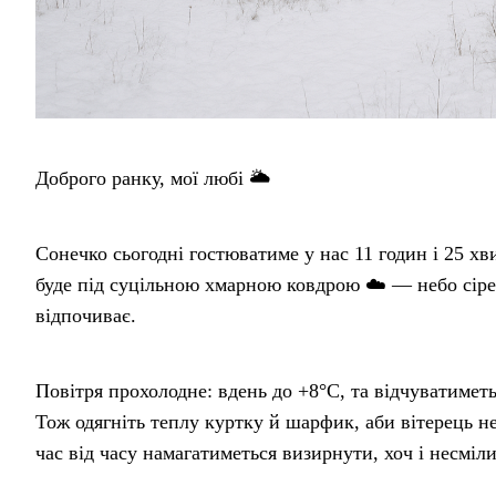
Доброго ранку, мої любі 🌥️
Сонечко сьогодні гостюватиме у нас 11 годин і 25 хвил
буде під суцільною хмарною ковдрою ☁️ — небо сіре,
відпочиває.
Повітря прохолодне: вдень до +8°C, та відчуватиметь
Тож одягніть теплу куртку й шарфик, аби вітерець не
час від часу намагатиметься визирнути, хоч і несміли