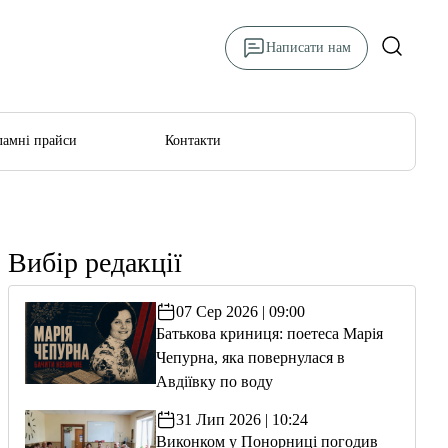
Написати нам
ламні прайси
Контакти
Вибір редакції
07 Сер 2026 | 09:00
Батькова криниця: поетеса Марія
Чепурна, яка повернулася в
Авдіївку по воду
31 Лип 2026 | 10:24
Виконком у Понорниці погодив