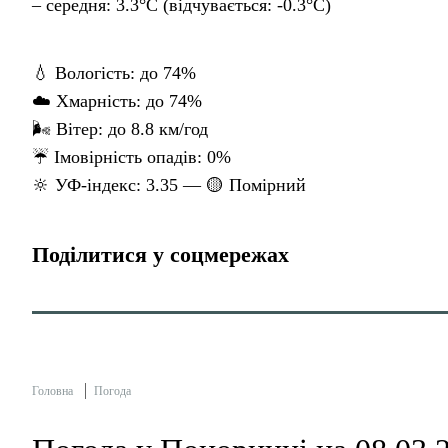
– середня: 3.3°C (відчувається: -0.3°C)
💧 Вологість: до 74%
☁️ Хмарність: до 74%
🌬 Вітер: до 8.8 км/год
☔ Імовірність опадів: 0%
🔆 УФ-індекс: 3.35 — 🟡 Помірний
Поділитися у соцмережах
Головна
Погода