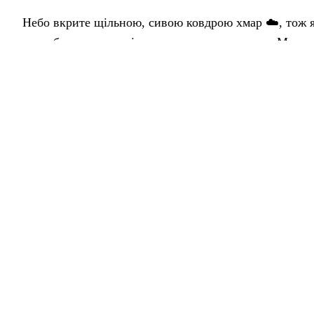
Небо вкрите щільною, сивою ковдрою хмар ☁️, тож я
передбачається, повітря сухе, але прохолодне. Макси
середня температура триматиметься біля +2°, ніби з
Вологість висока, тому варто вдягнути тепліший свет
год, лише трохи колихатиме гілля 🌬.
Нехай цей березневий день подарує вам світлі думки
З любов’ю, ваша баба Горпина ❤️
📍 Прогноз погоди на 08.03.2026: