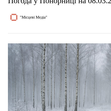
Погода у Понорниці на 08.03.
"Місцеві Медіа"