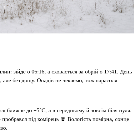
ин: зійде о 06:16, а сховається за обрій о 17:41. День
 але без дощу. Опадів не чекаємо, тож парасоля
ся ближче до +5°C, а в середньому й зовсім біля нуля.
 пробрався під комірець 🧣 Вологість помірна, сонце
во.