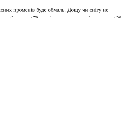
сних променів буде обмаль. Дощу чи снігу не
мум близько +7°, та відчуватиметься ближче до +3°, а
 легким морозним подихом.
рик і легку куртку 🧥. Вітерець несильний, до 10 км/
 й добрий настрій 💛