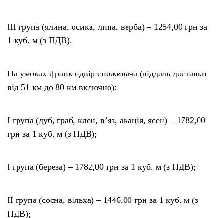
III група (ялина, осика, липа, верба) – 1254,00 грн за
1 куб. м (з ПДВ).
На умовах франко-двір споживача (віддаль доставки
від 51 км до 80 км включно):
I група (дуб, граб, клен, в’яз, акація, ясен) – 1782,00
грн за 1 куб. м (з ПДВ);
I група (береза) – 1782,00 грн за 1 куб. м (з ПДВ);
II гpyпa (сосна, вільха) – 1446,00 грн за 1 куб. м (з
ПДВ);