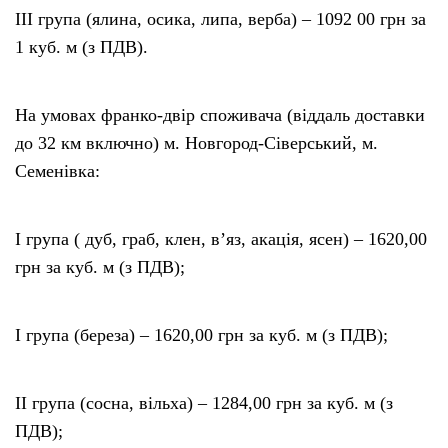
III група (ялина, осика, липа, верба) – 1092 00 грн за
1 куб. м (з ПДВ).
На умовах франко-двір споживача (віддаль доставки
до 32 км включно) м. Новгород-Сіверський, м.
Семенівка:
I гpyпa ( дуб, граб, клен, в’яз, акація, ясен) – 1620,00
грн за куб. м (з ПДВ);
I гpyпa (береза) – 1620,00 грн за куб. м (з ПДВ);
II гpyпa (сосна, вільха) – 1284,00 грн за куб. м (з
ПДВ);