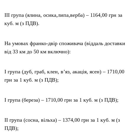
III група (ялина, осика,липа,верба) – 1164,00 грн за
куб. м (з ПДВ).
На умовах франко-двір споживача (віддаль доставки
від 33 км до 50 км включно):
I гpyпa (дуб, граб, клен, в’яз, акація, ясен) – 1710,00
грн за 1 куб. м (з ПДВ);
I група (береза) – 1710,00 грн за 1 куб. м (з ПДВ);
II група (сосна, вільха) – 1374,00 грн за 1 куб. м (з
ПДВ);