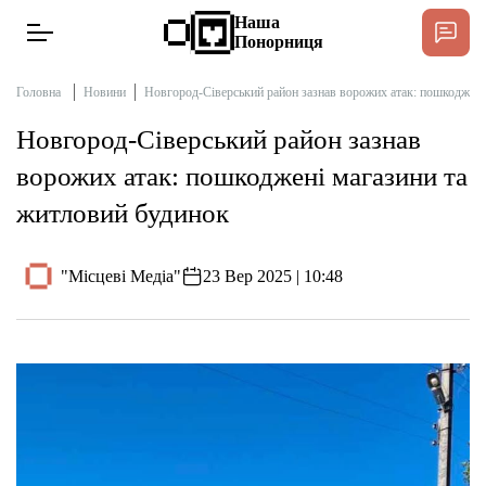
Наша
Понорниця
Головна
Новини
Новгород-Сіверський район зазнав ворожих атак: пошкоджені
Новгород-Сіверський район зазнав
Новини
ворожих атак: пошкоджені магазини та
житловий будинок
Інтерв’ю
"Місцеві Медіа"
23 Вер 2025 | 10:48
Тексти
Публікації
Довідник
Редакційна політика