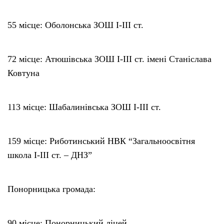
55 місце: Оболонська ЗОШ І-ІІІ ст.
72 місце: Атюшівська ЗОШ І-ІІІ ст. імені Станіслава
Ковтуна
113 місце: Шабалинівська ЗОШ І-ІІІ ст.
159 місце: Риботинський НВК “Загальноосвітня
школа І-ІІІ ст. – ДНЗ”
Понорницька громада:
90 місце: Понорницький ліцей