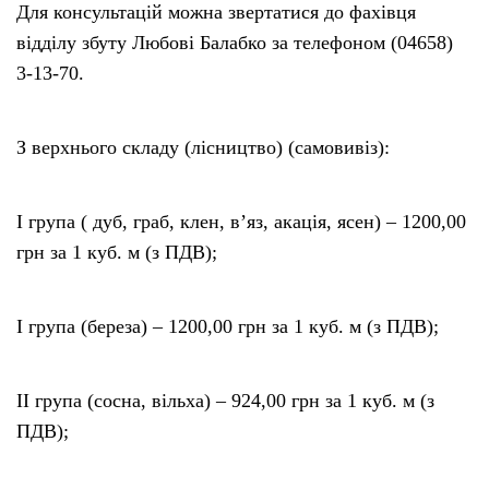
Для консультацій можна звертатися до фахівця
відділу збуту Любові Балабко за телефоном (04658)
3-13-70.
З верхнього складу (лісництво) (самовивіз):
I група ( дуб, граб, клен, в’яз, акація, ясен) – 1200,00
грн за 1 куб. м (з ПДВ);
I група (береза) – 1200,00 грн за 1 куб. м (з ПДВ);
II гpyпa (сосна, вільха) – 924,00 грн за 1 куб. м (з
ПДВ);