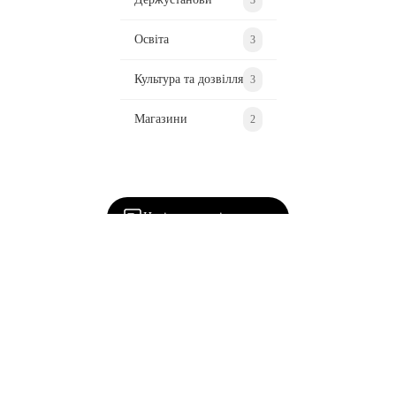
Освіта
3
Культура та дозвілля
3
Магазини
2
Ділися важливим, став запитання, обговорюй з
редакцією!
Надіслати повідомлення
Наша
Понорниця
Написати нам