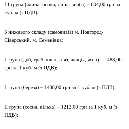
III група (ялина, осика, липа, верба) – 804,00 грн за 1
куб. м (з ПДВ).
З нижнього складу (самовнвіз) м. Новгород-
Сіверський, м. Семенівка:
І гpyпa (дуб, граб, клен, в’яз, акація, ясен) – 1488,00
грн за 1 куб. м (з ПДВ);
I гpyпa (береза) – 1488,00 грн за 1 куб. м (з ПДВ);
II група (сосна, вільха) – 1212,00 гpн за 1 куб. м (з
ПДВ);