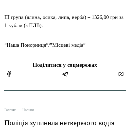
III гpyпa (ялина, осика, липа, верба) – 1326,00 грн за
1 куб. м (з ПДВ).
“Наша Понорниця”/”Місцеві медіа”
Поділитися у соцмережах
Головна
Новини
Поліція зупинила нетверезого водія