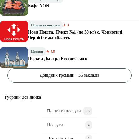
Кафе NON
★ 3
Пошта та послуги
Нова Пошта. Пункт №1 (до 30 кг) с. Чорнотичі,
Чернігівська область
★ 4.8
Церкви
Церква Дмитра Ростовського
Довідник громади · 36 закладів
Рубрики довідника
Пошта та послуги
13
Послуги
4
Держустанови
3