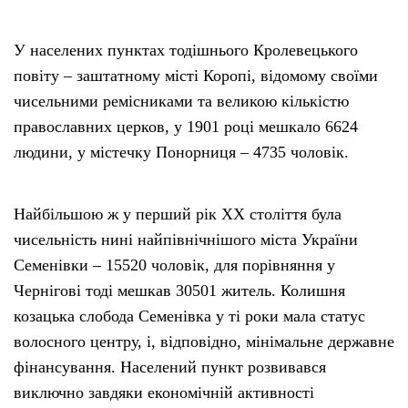
У населених пунктах тодішнього Кролевецького
повіту – заштатному місті Коропі, відомому своїми
чисельними ремісниками та великою кількістю
православних церков, у 1901 році мешкало 6624
людини, у містечку Понорниця – 4735 чоловік.
Найбільшою ж у перший рік ХХ століття була
чисельність нині найпівнічнішого міста України
Семенівки – 15520 чоловік, для порівняння у
Чернігові тоді мешкав 30501 житель. Колишня
козацька слобода Семенівка у ті роки мала статус
волосного центру, і, відповідно, мінімальне державне
фінансування. Населений пункт розвивався
виключно завдяки економічній активності