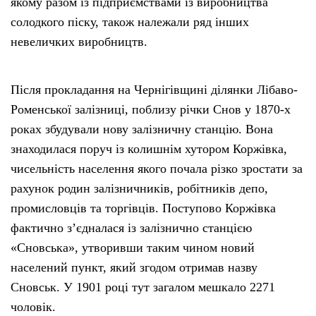
якому разом із підприємствами із виробництва
солодкого піску, також належали ряд інших
невеличких виробництв.
Після прокладання на Чернігівщині ділянки Лібаво-
Роменської залізниці, поблизу річки Снов у 1870-х
роках збудували нову залізничну станцію. Вона
знаходилася поруч із колишнім хутором Коржівка,
чисельність населення якого почала різко зростати за
рахунок родин залізничників, робітників депо,
промисловців та торгівців. Поступово Коржівка
фактично з’єдналася із залізнично станцією
«Сновська», утворивши таким чином новий
населений пункт, який згодом отримав назву
Сновськ. У 1901 році тут загалом мешкало 2271
чоловік.