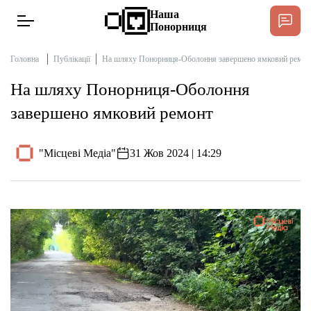
Наша
Понорниця
Головна
Публікації
На шляху Понорниця-Оболоння завершено ямковий ремон
На шляху Понорниця-Оболоння
Новини
завершено ямковий ремонт
Інтерв’ю
"Місцеві Медіа"
31 Жов 2024 | 14:29
Тексти
Публікації
Довідник
Редакційна політика