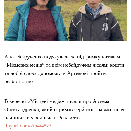
Алла Безрученко подякувала за підтримку читачам
“Місцевих медіа” та всім небайдужим людям: кошти
та добрі слова допоможуть Артемові пройти
реабілітацію
В вересні «Місцеві медіа» писали про Артема
Олександренка, який отримав серйозні травми після
падіння з велосипеда в Розльотах
tinyurl.com/2m4t45z3.