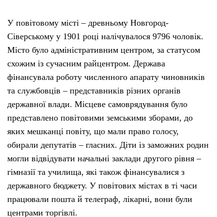
У повітовому місті – древньому Новгород-
Сіверському у 1901 році налічувалося 9796 чоловік.
Місто було адміністративним центром, за статусом
схожим із сучасним райцентром. Держава
фінансувала роботу численного апарату чиновників
та службовців – представників різних органів
державної влади. Місцеве самоврядування було
представлено повітовими земськими зборами, до
яких мешканці повіту, що мали право голосу,
обирали депутатів – гласних. Діти із заможних родин
могли відвідувати начальні заклади другого рівня –
гімназії та училища, які також фінансувалися з
державного бюджету. У повітових містах в ті часи
працювали пошта й телеграф, лікарні, вони були
центрами торгівлі.