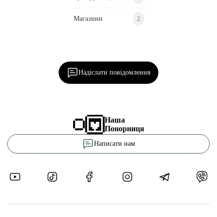
Магазини
2
Ділися важливим, став запитання, обговорюй з
редакцією!
Надіслати повідомлення
Наша
Понорниця
Написати нам