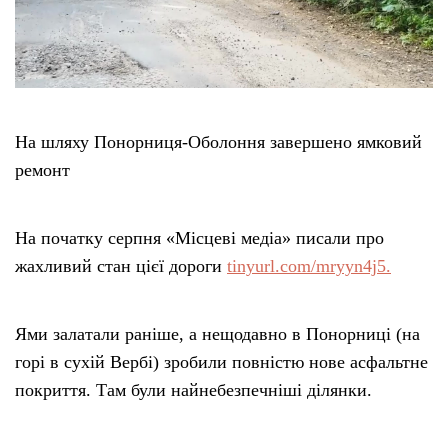
Етичний кодекс
Рекламні прайси
На шляху Понорниця-Оболоння завершено ямковий
Про нас
ремонт
Бюджет
На початку серпня «Місцеві медіа» писали про
жахливий стан цієї дороги
tinyurl.com/mryyn4j5.
Тендери
Контакти
Ями залатали раніше, а нещодавно в Понорниці (на
горі в сухій Вербі) зробили повністю нове асфальтне
покриття. Там були найнебезпечніші ділянки.