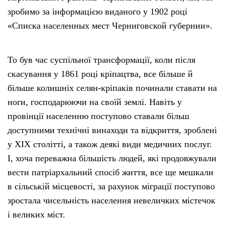
зробимо за інформацією виданого у 1902 році
«Списка населенных мест Черниговской губернии».
То був час суспільної трансформації, коли після
скасування у 1861 році кріпацтва, все більше й
більше колишніх селян-кріпаків починали ставати на
ноги, господарюючи на своїй землі. Навіть у
провінції населенню поступово ставали більш
доступними технічні винаходи та відкриття, зроблені
у ХІХ столітті, а також деякі види медичних послуг.
І, хоча переважна більшість людей, які продовжували
вести патріархальний спосіб життя, все ще мешкали
в сільській місцевості, за рахунок міграції поступово
зростала чисельність населення невеличких містечок
і великих міст.