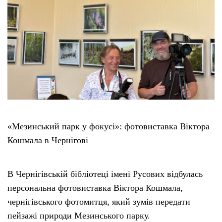
Етичний кодекс
Рекламні прайси
Про нас
Бюджет
«Мезинський парк у фокусі»: фотовиставка Віктора
Тендери
Кошмала в Чернігові
Контакти
В Чернігівській бібліотеці імені Русових відбулась
персональна фотовиставка Віктора Кошмала,
чернігівського фотомитця, який зумів передати
пейзажі природи Мезинського парку.