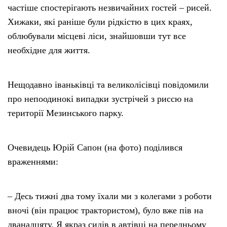
частіше спостерігають незвичайних гостей – рисей.
Хижаки, які раніше були рідкістю в цих краях,
облюбували місцеві ліси, знайшовши тут все
необхідне для життя.
Нещодавно іваньківці та великолісівці повідомили
про непоодинокі випадки зустрічей з риссю на
території Мезинського парку.
Очевидець Юрій Сапон (на фото) поділився
враженнями:
– Десь тижні два тому їхали ми з колегами з роботи
вночі (він працює трактористом), було вже пів на
дванадцяту. Я якраз сидів в автівці на передньому