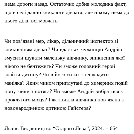
нема дороги назад. Остаточно добив молодика факт,
що в селі давно зникають дівчата, але нікому нема до
цього діла, всі мовчать.
Чи пов’язані мер, лікар, дільничний інспектор зі
зникненням дівчат? Чи вдасться чужинцю Андрію
змусити шукати маленьку дівчинку, зникнення якої
нікого не бентежить? Чи зможе головний герой
знайти дитину? Чи в його силах знешкодити
маніяка? Яким чином приплутані до химерних подій
попутчики з потяга? Чи зможе Андрій вибратися з
проклятого місця? І як зникла дівчинка пов’язана з
новонародженою дитиною Гайстера?
Львів: Видавництво “Старого Лева”, 2024. – 664