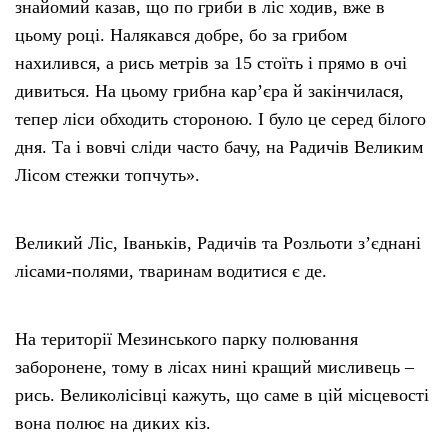
знайомий казав, що по гриби в ліс ходив, вже в
цьому році. Налякався добре, бо за грибом
нахилився, а рись метрів за 15 стоїть і прямо в очі
дивиться. На цьому грибна карʼєра й закінчилася,
тепер ліси обходить стороною. І було це серед білого
дня. Та і вовчі сліди часто бачу, на Радичів Великим
Лісом стежки топчуть».
Великий Ліс, Іваньків, Радичів та Розльоти зʼєднані
лісами-полями, тваринам водитися є де.
На території Мезинського парку полювання
заборонене, тому в лісах нині кращий мисливець –
рись. Великолісівці кажуть, що саме в цій місцевості
вона полює на диких кіз.