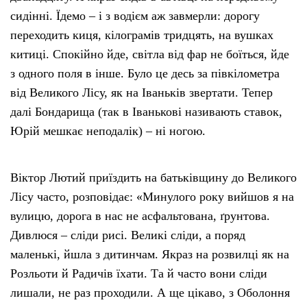
сидінні. Їдемо – і з водієм аж завмерли: дорогу
переходить киця, кілограмів тридцять, на вушках
китиці. Спокійно йде, світла від фар не боїться, йде
з одного поля в інше. Було це десь за півкілометра
від Великого Лісу, як на Іваньків звертати. Тепер
далі Бондарища (так в Іванькові називають ставок,
Юрій мешкає неподалік) – ні ногою.
Віктор Лютий приїздить на батьківщину до Великого
Лісу часто, розповідає: «Минулого року вийшов я на
вулицю, дорога в нас не асфальтована, ґрунтова.
Дивлюся – сліди рисі. Великі сліди, а поряд
маленькі, йшла з дитинчам. Якраз на розвилці як на
Розльоти й Радичів їхати. Та й часто вони сліди
лишали, не раз проходили. А ще цікаво, з Оболоння