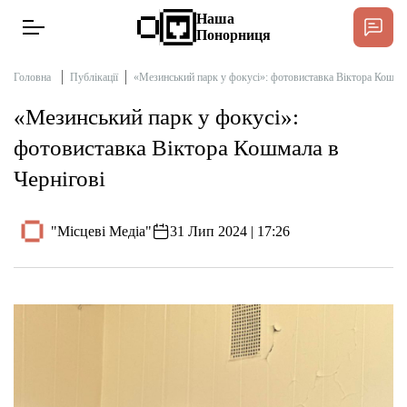
Наша
Понорниця
Головна
Публікації
«Мезинський парк у фокусі»: фотовиставка Віктора Кошмал
«Мезинський парк у фокусі»:
Новини
фотовиставка Віктора Кошмала в
Чернігові
Інтерв’ю
"Місцеві Медіа"
31 Лип 2024 | 17:26
Тексти
Публікації
Довідник
Редакційна політика