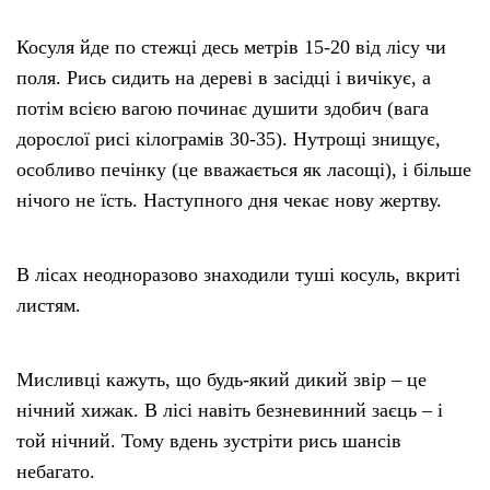
Косуля йде по стежці десь метрів 15-20 від лісу чи
поля. Рись сидить на дереві в засідці і вичікує, а
потім всією вагою починає душити здобич (вага
дорослої рисі кілограмів 30-35). Нутрощі знищує,
особливо печінку (це вважається як ласощі), і більше
нічого не їсть. Наступного дня чекає нову жертву.
В лісах неодноразово знаходили туші косуль, вкриті
листям.
Мисливці кажуть, що будь-який дикий звір – це
нічний хижак. В лісі навіть безневинний заєць – і
той нічний. Тому вдень зустріти рись шансів
небагато.