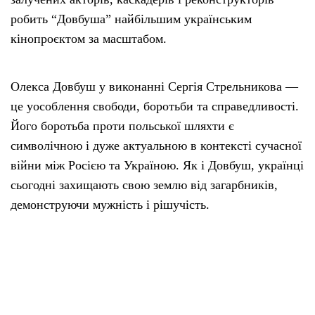
робить “Довбуша” найбільшим українським
кінопроєктом за масштабом.
Олекса Довбуш у виконанні Сергія Стрельникова —
це уособлення свободи, боротьби та справедливості.
Його боротьба проти польської шляхти є
символічною і дуже актуальною в контексті сучасної
війни між Росією та Україною. Як і Довбуш, українці
сьогодні захищають свою землю від загарбників,
демонструючи мужність і рішучість.
Особлива увага до деталей — автентичні костюми,
реконструйовані декорації та реальні історичні місця
— додають фільму глибини та реалістичності.
Важливо відзначити, що мінімальне використання