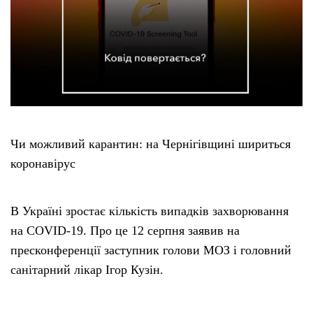
Етичний кодекс
Рекламні прайси
Про нас
Чи можливий карантин: на Чернігівщині шириться
Бюджет
коронавірус
Тендери
В Україні зростає кількість випадків захворювання
Контакти
на COVID-19. Про це 12 серпня заявив на
пресконференції заступник голови МОЗ і головний
санітарний лікар Ігор Кузін.