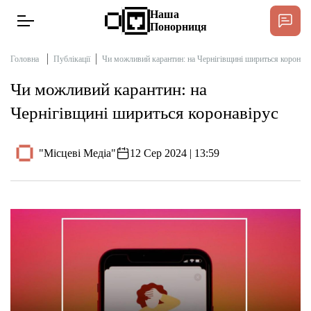
Наша
Понорниця
Головна
Публікації
Чи можливий карантин: на Чернігівщині шириться коронаві
Чи можливий карантин: на
Новини
Чернігівщині шириться коронавірус
Інтерв’ю
"Місцеві Медіа"
12 Сер 2024 | 13:59
Тексти
Публікації
Довідник
Редакційна політика