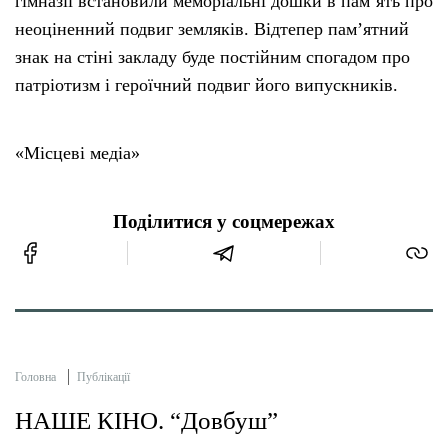
гімназії встановили меморіальні дошки в пам’ять про
неоціненний подвиг земляків. Відтепер пам’ятний
знак на стіні закладу буде постійним спогадом про
патріотизм і героїчний подвиг його випускників.
«Місцеві медіа»
Поділитися у соцмережах
Головна
Публікації
НАШЕ КІНО. “Довбуш”