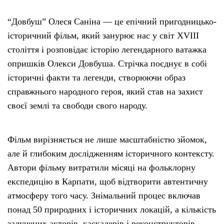
“Довбуш” Олеся Саніна — це епічний пригодницько-
історичний фільм, який занурює нас у світ XVIII
століття і розповідає історію легендарного ватажка
опришків Олекси Довбуша. Стрічка поєднує в собі
історичні факти та легенди, створюючи образ
справжнього народного героя, який став на захист
своєї землі та свободи свого народу.
Фільм вирізняється не лише масштабністю зйомок,
але й глибоким дослідженням історичного контексту.
Автори фільму витратили місяці на фольклорну
експедицію в Карпати, щоб відтворити автентичну
атмосферу того часу. Знімальний процес включав
понад 50 природних і історичних локацій, а кількість
залучених акторів, каскадерів і реконструкторів