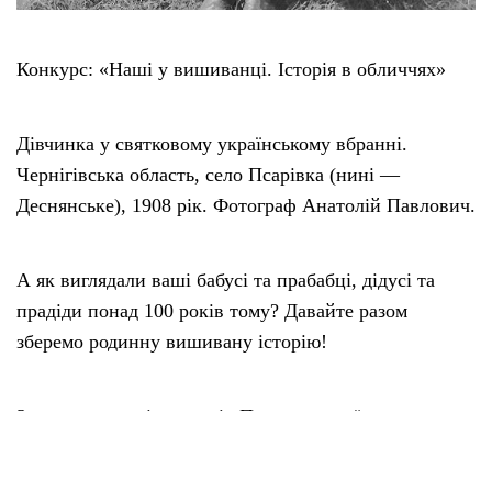
Конкурс: «Наші у вишиванці. Історія в обличчях»
Дівчинка у святковому українському вбранні.
Чернігівська область, село Псарівка (нині —
Деснянське), 1908 рік. Фотограф Анатолій Павлович.
А як виглядали ваші бабусі та прабабці, дідусі та
прадіди понад 100 років тому? Давайте разом
зберемо родинну вишивану історію!
Запрошуємо всіх жителів Понорницької громади
долучитися до конкурсу та надіслати фотографії
своїх бабусь/прабабусь, дідусів/прадідів в