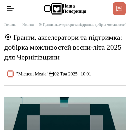
Наша
Понорниця
Головна
Новини
🎯 Гранти, акселератори та підтримка: добірка можливостей в
🎯 Гранти, акселератори та підтримка:
Новини
добірка можливостей весни-літа 2025
для Чернігівщини
Інтерв’ю
"Місцеві Медіа"
02 Тра 2025 | 10:01
Тексти
Публікації
Довідник
Редакційна політика